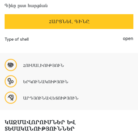
Գինը ըստ հարցման
ՀԱՐՑՆԵԼ ԳԻՆԸ
open
Type of shell
ՀՈՒՍԱԼԻՈՒԹՅՈՒՆ
ԵՐԿՈՒՆԱԿՈՒԹՅՈՒՆ
ԱՐԴՅՈՒՆԱՎԵՏՈՒԹՅՈՒՆ
ԿԱԶՄԱՎՈՐՈՒՄՆԵՐ ԵՎ
ՏԵՍԱԿԱՆՈՒԹՅՈՒՆՆԵՐ