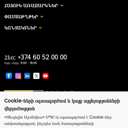
ՀԱՏՈՒԿ ԱՌԱՋԱՐԿՆԵՐ
ՓԱՍՏԱԹՂԹԵՐ
ԿՈՆՏԱԿՏՆԵՐ
Հեռ: +374 60 52 00 00
Երկ.-Ուրբ. 9:00 - 18:00
Համաշխարհային առաջատար
սարքավորումներ արտադրողների պաշտոնական
ներկայացուցիչ
Cookie-ների օգտագործում և կայք այցելությունների
վերլուծություն
«Ցեպելին Արմենիա» ՍՊԸ-ն օգտագործում է Cookie-ներ
անվտանգության, ինչպես նաև ծառայությունների
Կայքի ճիշտ աշխատանքի համար Ցեպելին Արմենիա ընկերությունն