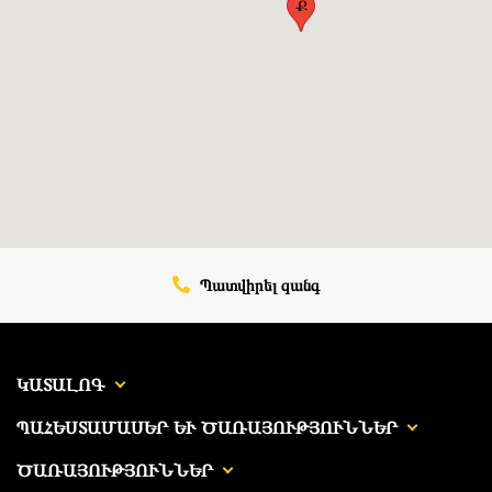
Ք
Պատվիրել զանգ
ԿԱՏԱԼՈԳ
ՊԱՀԵՍՏԱՄԱՍԵՐ ԵՒ ԾԱՌԱՅՈՒԹՅՈՒՆՆԵՐ
ԾԱՌԱՅՈՒԹՅՈՒՆՆԵՐ