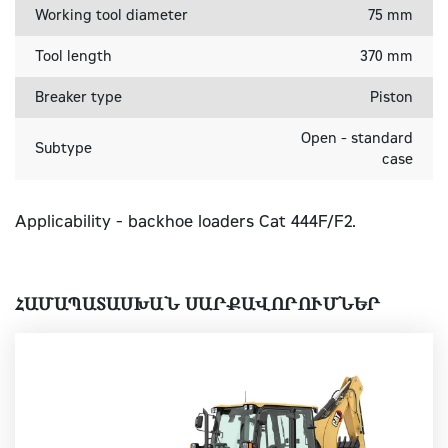
Working tool diameter
75 mm
Tool length
370 mm
Breaker type
Piston
Open - standard
Subtype
case
Applicability - backhoe loaders Cat 444F/F2.
ՀԱՄԱՊԱՏԱՍԽԱՆ ՍԱՐՔԱՎՈՐՈՒՄՆԵՐ