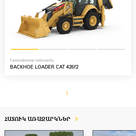
Էքսկավատոր-ամբարձիչ
BACKHOE LOADER CAT 426f2
1
ՀԱՏՈՒԿ ԱՌԱՋԱՐԿՆԵՐ