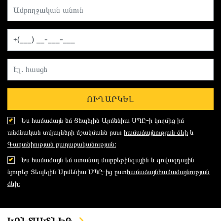
ՈՒՂԱՐԿԵԼ
Ես համաձայն եմ Ցեպելին Արմենիա ՍՊԸ-ի կողմից իմ
անձնական տվյալների մշակմանն ըստ
համաձայնության ձևի
և
Գաղտնիության քաղաքականության:
Ես համաձայն եմ ստանալ մարքեթինգային և գովազդային
նյութեր Ցեպելին Արմենիա ՍՊԸ-ից ըստ
համաձայնհամաձայնության
ձևի։
ԿՈՆՏԱԿՏՆԵՐ