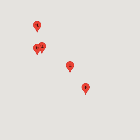
Վ
Ա
Ե
Ա
Ք