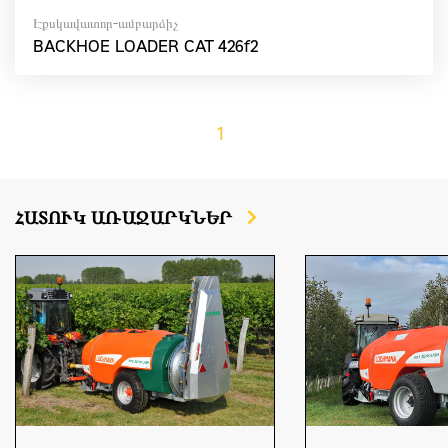
Էքսկավատոր-ամբարձիչ
BACKHOE LOADER CAT 426f2
1
ՀԱՏՈՒԿ ԱՌԱՋԱՐԿՆԵՐ