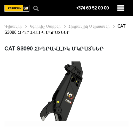
+374 60 52 00 00
Գլխավոր
Կցորդիչ Սարքեր
Հիդրավլիկ Մկրատներ
CAT
S3090 ՀԻԴՐԱՎԼԻԿ ՄԿՐԱՏՆԵՐ
CAT S3090 ՀԻԴՐԱՎԼԻԿ ՄԿՐԱՏՆԵՐ