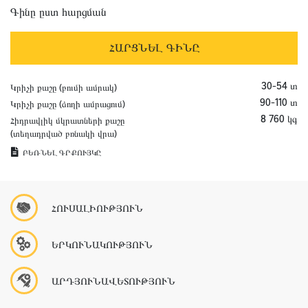
Գինը ըստ հարցման
ՀԱՐՑՆԵԼ ԳԻՆԸ
30-54 տ
Կրիչի քաշը (բումի ամրակ)
90-110 տ
Կրիչի քաշը (ձողի ամրացում)
8 760 կգ
Հիդրավլիկ մկրատների քաշը
(տեղադրված բռնակի վրա)
ԲԵՌՆԵԼ ԳՐՔՈՒՅԿԸ
ՀՈՒՍԱԼԻՈՒԹՅՈՒՆ
ԵՐԿՈՒՆԱԿՈՒԹՅՈՒՆ
ԱՐԴՅՈՒՆԱՎԵՏՈՒԹՅՈՒՆ