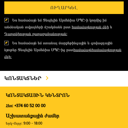
ՈՒՂԱՐԿԵԼ
Ես համաձայն եմ Ցեպելին Արմենիա ՍՊԸ-ի կողմից իմ
անձնական տվյալների մշակմանն ըստ
համաձայնության ձևի
և
Գաղտնիության քաղաքականության:
Ես համաձայն եմ ստանալ մարքեթինգային և գովազդային
նյութեր Ցեպելին Արմենիա ՍՊԸ-ից ըստ
համաձայնհամաձայնության
ձևի։
ԿՈՆՏԱԿՏՆԵՐ
ԿՈՆՏԱԿՏԱՅԻՆ ԿԵՆՏՐՈՆ
Հեռ: +374 60 52 00 00
Աշխատանքային ժամեր
Երկ-Ուրբ: 9:00 - 18:00