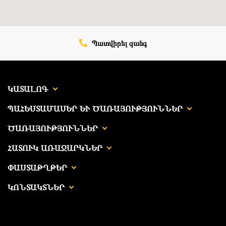
Պատվիրել զանգ
ԿԱՏԱԼՈԳ
ՊԱՀԵՍՏԱՄԱՍԵՐ ԵՒ ԾԱՌԱՅՈՒԹՅՈՒՆՆԵՐ
ԾԱՌԱՅՈՒԹՅՈՒՆՆԵՐ
ՀԱՏՈՒԿ ԱՌԱՋԱՐԿՆԵՐ
ՓԱՍՏԱԹՂԹԵՐ
ԿՈՆՏԱԿՏՆԵՐ