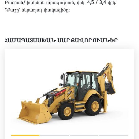
Բացման/փակման արագություն, վրկ. 4,5 / 3,4 վրկ.
*Քաշը՝ ներառյալ փակագիծը:
ՀԱՄԱՊԱՏԱՍԽԱՆ ՍԱՐՔԱՎՈՐՈՒՄՆԵՐ