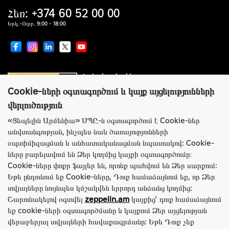
Հեռ: +374 60 52 00 00
Երկ.-Ուրբ. 9:00 - 18:00
Համաշխարհային առաջատար
սարքավորումներ արտադրողների պաշտոնական
ներկայացուցիչ
Cookie-ների օգտագործում և կայք այցելությունների
վերլուծություն
«Ցեպելին Արմենիա» ՍՊԸ-ն օգտագործում է Cookie-ներ
անվտանգության, ինչպես նաև ծառայությունների
Կայքի ճիշտ աշխատանքի համար Ցեպելին Արմենիա ընկերությունն
օպտիմիզացման և անհատականացման նպատակով: Cookie-
օգտագործում է Cookie-ներ: Այս ֆայլերը պարունակում են տեղեկություններ
ները բարելավում են Ձեր կողմից կայքի օգտագործումը։
կայք՝ Ձեր նախկին այցելությունների մասին: Cookie-ները չեն նույնականացնում
Ձեր անձը: Ամբողջ տեղեկատվությունը լիովին գաղտնի է: Անհրաժեշտության
Cookie-ները փոքր ֆայլեր են, որոնք պահվում են Ձեր սարքում:
դեպքում Դուք կարող եք անջատել Cookie-ները բրաուզերի կարգավորումների
Եթե ​​ընդունում եք Cookie-ները, Դուք համաձայնում եք, որ Ձեր
միջոցով:
տվյալները նույնպես կմշակվեն երրորդ անձանց կողմից:
Խնդրում ենք նկատի ունենալ, որ կայքում ներկայացված ողջ տեղեկատվությունը
Շարունակելով օգտվել
zeppelin.am
կայքից՝ դուք համաձայնում
տեղեկատվական նպատակներով է և ոչ մի դեպքում հանրային առաջարկ չէ, որը
եք cookie-ների օգտագործմանը և կայքում Ձեր այցելության
որոշվում է ՀՀ քաղաքացիական օրենսգրքի դրույթներով: Նշված ապրանքների և
վերաբերյալ տվյալների հավաքագրմանը: Եթե Դուք չեք
(կամ) ծառայությունների առկայության և արժեքի, ակցիաների պայմանների և