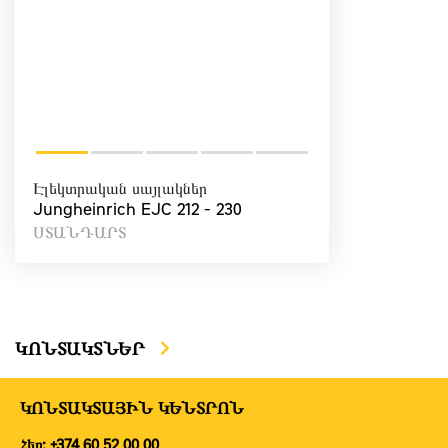
Էլեկտրական սայլակներ
Jungheinrich EJC 212 - 230
ՍՏԱՆԴԱՐՏ
ԿՈՆՏԱԿՏՆԵՐ
ԿՈՆՏԱԿՏԱՅԻՆ ԿԵՆՏՐՈՆ
Հեռ: +374 60 52 00 00