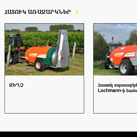
ՀԱՏՈՒԿ ԱՌԱՋԱՐԿՆԵՐ
ԶԵՂՉ
Հատուկ սպասարկ
Lochmann-ի համ