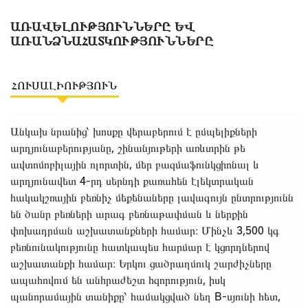
ԱՌԱՎԵԼՈՒԹՅՈՒՆՆԵՐԸ ԵՎ
ԱՌԱՆՁՆԱՀԱՏԿՈՒԹՅՈՒՆՆԵՐԸ
ՀՈՒՍԱԼԻՈՒԹՅՈՒՆ
Անկախ նրանից՝ խոսքը վերաբերում է ըմպելիքների
արդյունաբերությանը, շինանյութերի առևտրին թե
ավտոմոբիլային ոլորտին, մեր բազմաֆունկցիոնալ և
արդյունավետ 4-րդ սերնդի քառահեն էլեկտրական
հակակշռային բեռնիչ մեքենաները լավագույն ընտրությունն
են ծանր բեռների արագ բեռնաթափման և ներքին
փոխադրման աշխատանքների համար։ Մինչև 3,500 կգ
բեռնունակությունը հատկապես հարմար է կցորդներով
աշխատանքի համար։ Երկու ցածրաղմուկ շարժիչները
ապահովում են անհրաժեշտ հզորություն, իսկ
պանորամային տանիքը՝ համակցված նեղ B-սյունի հետ,