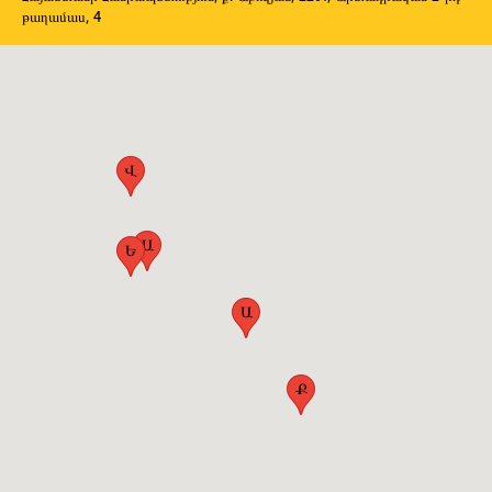
թաղամաս, 4
Վ
Ա
Ե
Ա
Ք