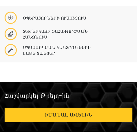
ՕՊԵՐԱՏՈՐՆԵՐԻ ՈՒՍՈՒՑՈՒՄ
ՏԵԽՆԻԿԱՅԻ ՇԱՀԱԳՈՐԾՄԱՆ
ՀԱՆՁՆՈՒՄ
ՍՊԱՍԱՐԿՄԱՆ ԿԵՆՏՐՈՆՆԵՐԻ
ԼԱՅՆ ՑԱՆՑԵՐ
Հաշվարկել Թրեյդ-ին
ԻՄԱՆԱԼ ԱՎԵԼԻՆ