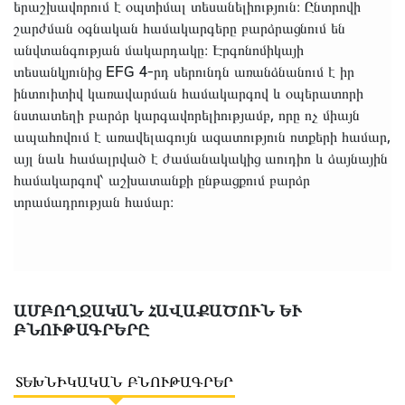
երաշխավորում է օպտիմալ տեսանելիություն։ Ընտրովի
շարժման օգնական համակարգերը բարձրացնում են
անվտանգության մակարդակը։ Էրգոնոմիկայի
տեսանկյունից EFG 4-րդ սերունդն առանձնանում է իր
ինտուիտիվ կառավարման համակարգով և օպերատորի
նստատեղի բարձր կարգավորելիությամբ, որը ոչ միայն
ապահովում է առավելագույն ազատություն ոտքերի համար,
այլ նաև համալրված է ժամանակակից աուդիո և ձայնային
համակարգով՝ աշխատանքի ընթացքում բարձր
տրամադրության համար։
ԱՄԲՈՂՋԱԿԱՆ ՀԱՎԱՔԱԾՈՒՆ ԵՒ
ԲՆՈՒԹԱԳՐԵՐԸ
ՏԵԽՆԻԿԱԿԱՆ ԲՆՈՒԹԱԳՐԵՐ