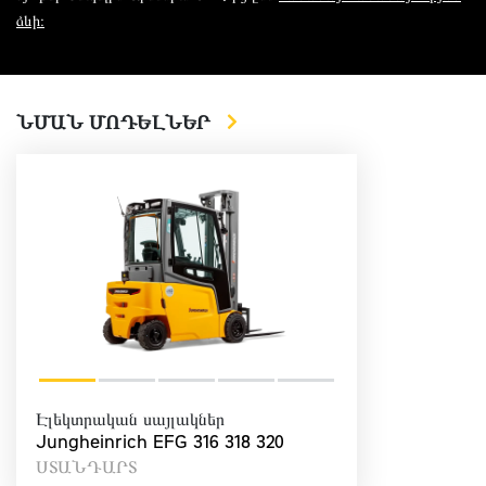
ձևի։
ՆՄԱՆ ՄՈԴԵԼՆԵՐ
Էլեկտրական սայլակներ
Jungheinrich EFG 316 318 320
ՍՏԱՆԴԱՐՏ