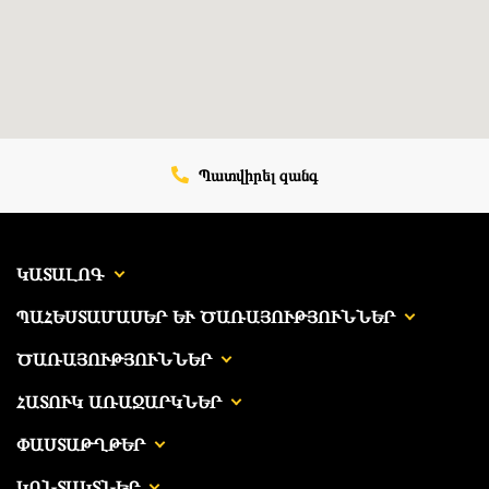
Պատվիրել զանգ
ԿԱՏԱԼՈԳ
ՊԱՀԵՍՏԱՄԱՍԵՐ ԵՒ ԾԱՌԱՅՈՒԹՅՈՒՆՆԵՐ
ԾԱՌԱՅՈՒԹՅՈՒՆՆԵՐ
ՀԱՏՈՒԿ ԱՌԱՋԱՐԿՆԵՐ
ՓԱՍՏԱԹՂԹԵՐ
ԿՈՆՏԱԿՏՆԵՐ