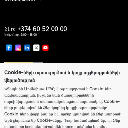
Հեռ: +374 60 52 00 00
Երկ.-Ուրբ. 9:00 - 18:00
Համաշխարհային առաջատար
սարքավորումներ արտադրողների պաշտոնական
ներկայացուցիչ
Cookie-ների օգտագործում և կայք այցելությունների
վերլուծություն
«Ցեպելին Արմենիա» ՍՊԸ-ն օգտագործում է Cookie-ներ
անվտանգության, ինչպես նաև ծառայությունների
Կայքի ճիշտ աշխատանքի համար Ցեպելին Արմենիա ընկերությունն
օպտիմիզացման և անհատականացման նպատակով: Cookie-
օգտագործում է Cookie-ներ: Այս ֆայլերը պարունակում են տեղեկություններ
ները բարելավում են Ձեր կողմից կայքի օգտագործումը։
կայք՝ Ձեր նախկին այցելությունների մասին: Cookie-ները չեն նույնականացնում
Cookie-ները փոքր ֆայլեր են, որոնք պահվում են Ձեր սարքում:
Ձեր անձը: Ամբողջ տեղեկատվությունը լիովին գաղտնի է: Անհրաժեշտության
դեպքում Դուք կարող եք անջատել Cookie-ները բրաուզերի կարգավորումների
Եթե ​​ընդունում եք Cookie-ները, Դուք համաձայնում եք, որ Ձեր
միջոցով:
տվյալները նույնպես կմշակվեն երրորդ անձանց կողմից: