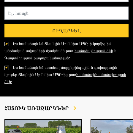
ՈՒՂԱՐԿԵԼ
Ես համաձայն եմ Ցեպելին Արմենիա ՍՊԸ-ի կողմից իմ
անձնական տվյալների մշակմանն ըստ
համաձայնության ձևի
և
Գաղտնիության քաղաքականության:
Ես համաձայն եմ ստանալ մարքեթինգային և գովազդային
նյութեր Ցեպելին Արմենիա ՍՊԸ-ից ըստ
համաձայնհամաձայնության
ձևի։
ՀԱՏՈՒԿ ԱՌԱՋԱՐԿՆԵՐ