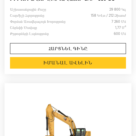
Աշխատանքային Քաշը
29 800 Կգ
Շարժիչի Հզորությունը
158 ԿՎտ / 212 Ձիաուժ
Փորման Առավելագույն Խորությունը
7 260 Մմ
Շերեփի Ծավալը
1,77 Մ³
Թրթուրների Լայնությունը
600 Մմ
ՀԱՐՑՆԵԼ ԳԻՆԸ
ԻՄԱՆԱԼ ԱՎԵԼԻՆ