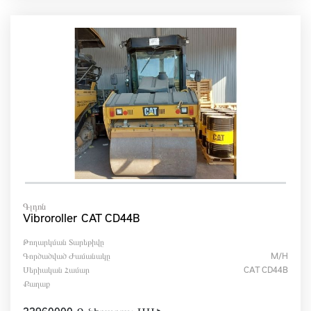
Գլդոն
Vibroroller CAT CD44B
Թողարկման Տարեթիվը
Գործածված Ժամանակը
M/h
Սերիական Համար
CAT CD44B
Քաղաք