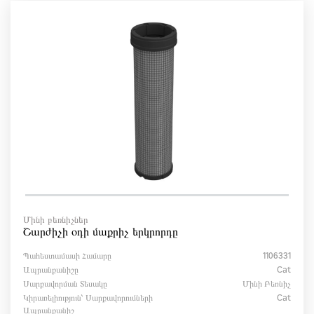
Մինի բեռնիչներ
Շարժիչի օդի մաքրիչ երկրորդը
Պահեստամասի Համարը
1106331
Ապրանքանիշը
Cat
Սարքավորման Տեսակը
Մինի Բեռնիչ
Կիրառելիություն՝ Սարքավորումների
Cat
Ապրանքանիշ