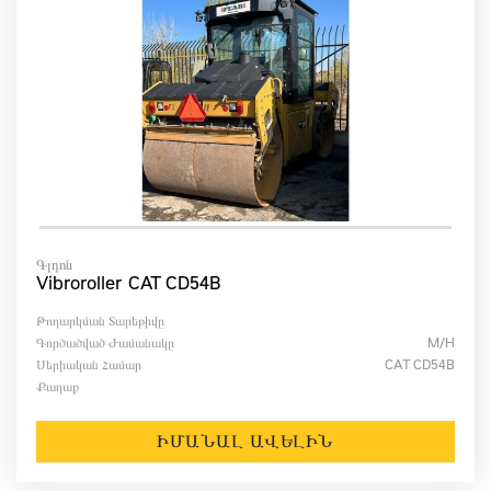
Գլդոն
Vibroroller CAT CD54B
Թողարկման Տարեթիվը
Գործածված Ժամանակը
M/h
Սերիական Համար
CAT CD54B
Քաղաք
ԻՄԱՆԱԼ ԱՎԵԼԻՆ