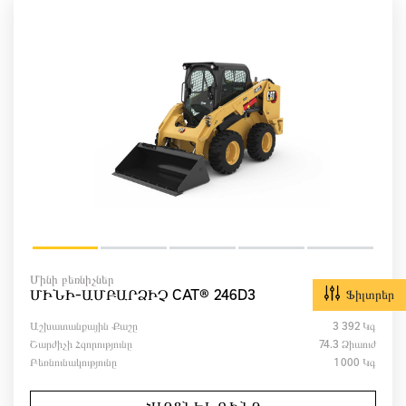
Մինի բեռնիչներ
ՄԻՆԻ-ԱՄԲԱՐՁԻՉ CAT® 246D3
Ֆիլտրեր
Աշխատանքային Քաշը
3 392 Կգ
Շարժիչի Հզորությունը
74.3 Ձիաուժ
Բեռնունակությունը
1 000 Կգ