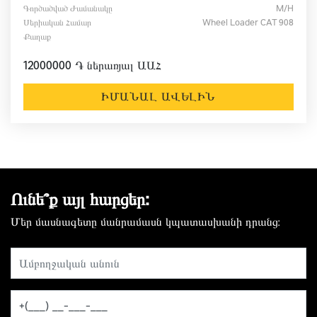
Գործածված Ժամանակը
M/h
Սերիական Համար
Wheel Loader CAT 908
Քաղաք
12000000 ֏ ներառյալ ԱԱՀ
ԻՄԱՆԱԼ ԱՎԵԼԻՆ
Ունե՞ք այլ հարցեր:
Մեր մասնագետը մանրամասն կպատասխանի դրանց։