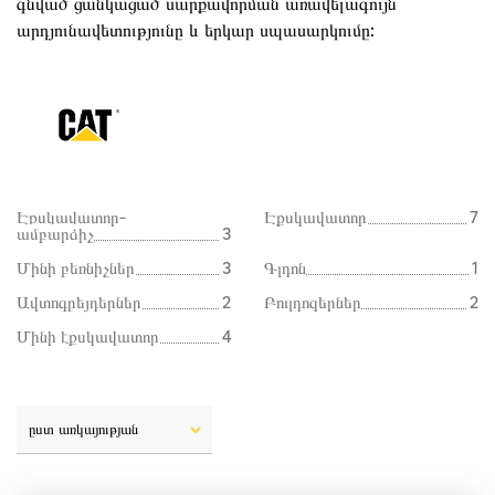
գնված ցանկացած սարքավորման առավելագույն
արդյունավետությունը և երկար սպասարկումը:
Էքսկավատոր-
Էքսկավատոր
7
ամբարձիչ
3
Մինի բեռնիչներ
3
Գլդոն
1
Ավտոգրեյդերներ
2
Բուլդոզերներ
2
Մինի էքսկավատոր
4
ըստ առկայության