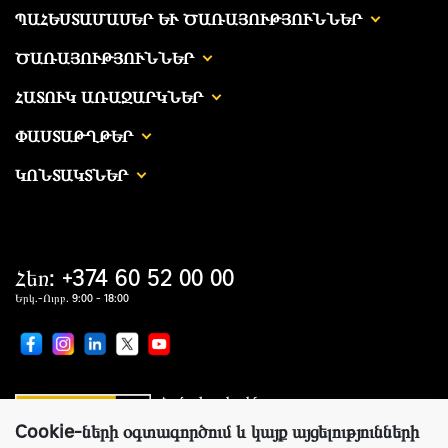
ՊԱՀԵՍՏԱՄԱՍԵՐ ԵՒ ԾԱՌԱՅՈՒԹՅՈՒՆՆԵՐ
ԾԱՌԱՅՈՒԹՅՈՒՆՆԵՐ
ՀԱՏՈՒԿ ԱՌԱՋԱՐԿՆԵՐ
ՓԱՍՏԱԹՂԹԵՐ
ԿՈՆՏԱԿՏՆԵՐ
Հեռ: +374 60 52 00 00
Երկ.-Ուրբ. 9:00 - 18:00
Համաշխարհային առաջատար
սարքավորումներ արտադրողների պաշտոնական
ներկայացուցիչ
Cookie-ների օգտագործում և կայք այցելությունների