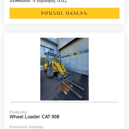
33960000 ֏ ներառյալ ԱԱՀ
ԻՄԱՆԱԼ ԱՎԵԼԻՆ
Բեռնիչներ
Wheel Loader CAT 908
Թողարկման Տարեթիվը