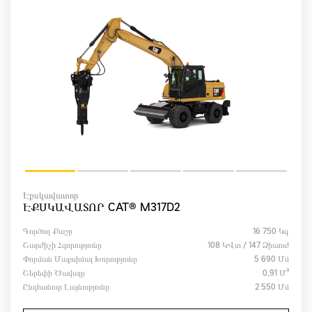
Էքսկավատոր
ԷՔՍԿԱՎԱՏՈՐ CAT® M317D2
Գործող Քաշը
16 750 Կգ
Շարժիչի Հզորությունը
108 ԿՎտ / 147 Ձիաուժ
Փորման Մաքսիմալ Խորությունը
5 690 Մմ
Շերեփի Ծավալը
0,91 Մ³
Ընդհանուր Լայնությունը
2 550 Մմ