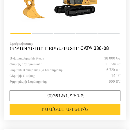
Էքսկավատոր
ԹՐԹՈՒՐԱՎՈՐ ԷՔՍԿԱՎԱՏՈՐ CAT® 336-08
Աշխատանքային Քաշը
38 000 Կգ
Շարժիչի Հզորությունը
303 Ձ/ուժ
Փորման Առավելագույն Խորությունը
6 720 Մմ
Շերեփի Ծավալը
1,9 Մ³
Թրթուրների Լայնությունը
600 Մմ
ՀԱՐՑՆԵԼ ԳԻՆԸ
ԻՄԱՆԱԼ ԱՎԵԼԻՆ