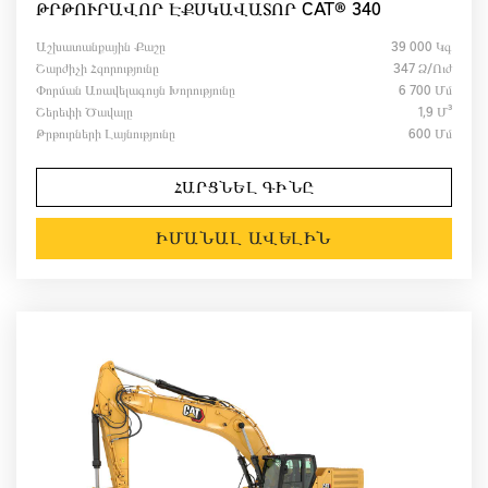
ԹՐԹՈՒՐԱՎՈՐ ԷՔՍԿԱՎԱՏՈՐ CAT® 340
Աշխատանքային Քաշը
39 000 Կգ
Շարժիչի Հզորությունը
347 Ձ/ուժ
Փորման Առավելագույն Խորությունը
6 700 Մմ
Շերեփի Ծավալը
1,9 Մ³
Թրթուրների Լայնությունը
600 Մմ
ՀԱՐՑՆԵԼ ԳԻՆԸ
ԻՄԱՆԱԼ ԱՎԵԼԻՆ