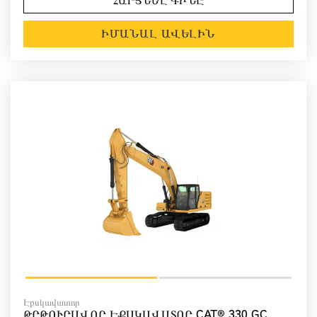
ՀԱՐՑՆԵԼ ԳԻՆԸ
ԻՄԱՆԱԼ ԱՎԵԼԻՆ
Էքսկավատոր
ԹՐԹՈՒՐԱՎՈՐ ԷՔՍԿԱՎԱՏՈՐ CAT® 330 GC