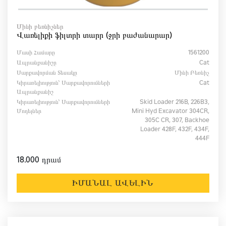
Մինի բեռնիչներ
Վառելիքի ֆիլտրի տարր (ջրի բաժանարար)
Մասի Համարը
1561200
Ապրանքանիշը
Cat
Սարքավորման Տեսակը
Մինի Բեռնիչ
Կիրառելիություն՝ Սարքավորումների
Cat
Ապրանքանիշ
Կիրառելիություն՝ Սարքավորումների
Skid Loader 216B, 226B3,
Մոդելներ
Mini Hyd Excavator 304CR,
305C CR, 307, Backhoe
Loader 428F, 432F, 434F,
444F
18.000 դրամ
ԻՄԱՆԱԼ ԱՎԵԼԻՆ