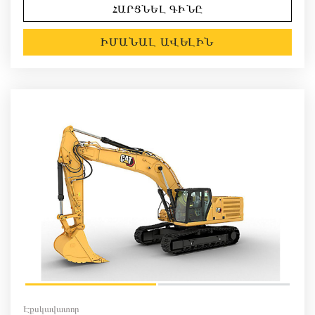
ՀԱՐՑՆԵԼ ԳԻՆԸ
ԻՄԱՆԱԼ ԱՎԵԼԻՆ
Էքսկավատոր