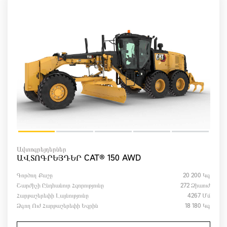
Ավտոգրեյդերներ
ԱՎՏՈԳՐԵՅԴԵՐ CAT® 150 AWD
Գործող Քաշը
20 200 Կգ
Շարժիչի Ընդհանուր Հզորությունը
272 Ձիաուժ
Հարթաշերեփի Լայնությունը
4267 Մմ
Ձգող Ուժ Հարթաշերեփի Եզրին
18 180 Կգ