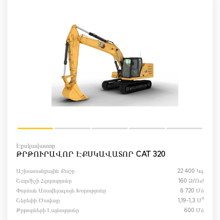
Էքսկավատոր
ԹՐԹՈՒՐԱՎՈՐ ԷՔՍԿԱՎԱՏՈՐ CAT 320
Աշխատանքային Քաշը
22 400 Կգ
Շարժիչի Հզորությունը
160 Ձ/ուժ
Փորման Առավելագույն Խորությունը
6 720 Մմ
Շերեփի Ծավալը
1,19-1,3 Մ³
Թրթուրների Լայնությունը
600 Մմ