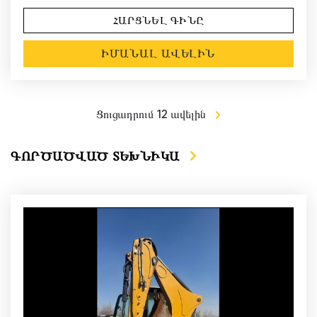
ՀԱՐՑՆԵԼ ԳԻՆԸ
ԻՄԱՆԱԼ ԱՎԵԼԻՆ
Ցուցադրում 12 ավելին
ԳՈՐԾԱԾՎԱԾ ՏԵԽՆԻԿԱ