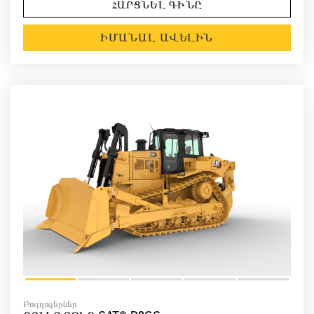
ՀԱՐՑՆԵԼ ԳԻՆԸ
ԻՄԱՆԱԼ ԱՎԵԼԻՆ
Բուլդոզերներ