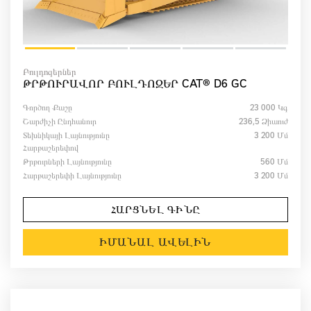
Բուլդոզերներ
ԹՐԹՈՒՐԱՎՈՐ ԲՈՒԼԴՈԶԵՐ CAT® D6 GC
Գործող Քաշը
23 000 Կգ
Շարժիչի Ընդհանուր
236,5 Ձիաուժ
Տեխնիկայի Լայնությունը
3 200 Մմ
Հարթաշերեփով
Թրթուրների Լայնությունը
560 Մմ
Հարթաշերեփի Լայնությունը
3 200 Մմ
ՀԱՐՑՆԵԼ ԳԻՆԸ
ԻՄԱՆԱԼ ԱՎԵԼԻՆ