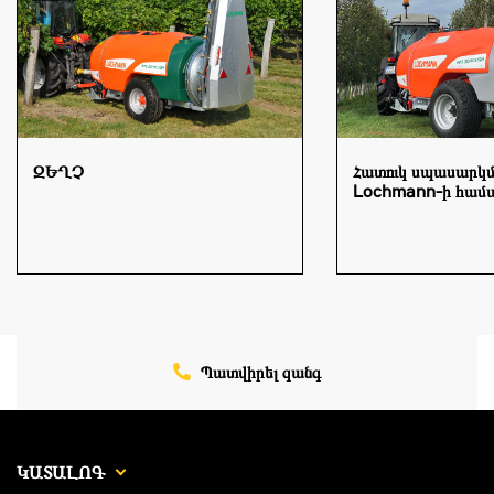
ԶԵՂՉ
Հատուկ սպասարկ
Lochmann-ի համ
Պատվիրել զանգ
ԿԱՏԱԼՈԳ