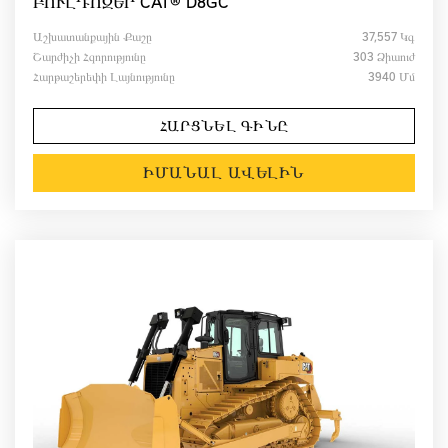
ԲՈՒԼԴՈԶԵՐ CAT® D8GC
Աշխատանքային Քաշը
37,557 Կգ
Շարժիչի Հզորությունը
303 Ձիաուժ
Հարթաշերեփի Լայնությունը
3940 Մմ
ՀԱՐՑՆԵԼ ԳԻՆԸ
ԻՄԱՆԱԼ ԱՎԵԼԻՆ