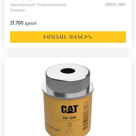
Կիրառելիություն՝ Սարքավորումների
246D3, 246C
Մոդելներ
21.700 դրամ
ԻՄԱՆԱԼ ԱՎԵԼԻՆ