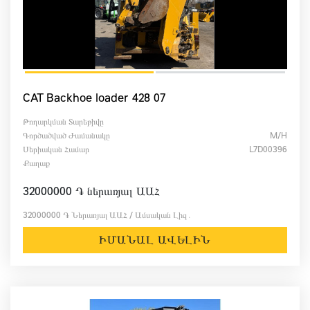
CAT Backhoe loader 428 07
Թողարկման Տարեթիվը
Գործածված Ժամանակը
M/h
Սերիական Համար
L7D00396
Քաղաք
32000000 ֏ ներառյալ ԱԱՀ
32000000 ֏ Ներառյալ ԱԱՀ / Ամսական Լիզ․
ԻՄԱՆԱԼ ԱՎԵԼԻՆ