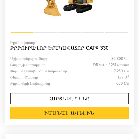
Էքսկավատոր
ԹՐԹՈՒՐԱՎՈՐ ԷՔՍԿԱՎԱՏՈՐ CAT® 330
Աշխատանքային Քաշը
30 300 Կգ
Շարժիչի Հզորությունը
195 ԿՎտ / 261 Ձիաուժ
Փորման Առավելագույն Խորությունը
7 250 Մմ
Շերեփի Ծավալը
1,77 Մ³
Թրթուրների Լայնությունը
600 Մմ
ՀԱՐՑՆԵԼ ԳԻՆԸ
ԻՄԱՆԱԼ ԱՎԵԼԻՆ