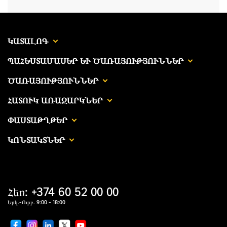
ԿԱՏԱԼՈԳ
ՊԱՀԵՍՏԱՄԱՍԵՐ ԵՒ ԾԱՌԱՅՈՒԹՅՈՒՆՆԵՐ
ԾԱՌԱՅՈՒԹՅՈՒՆՆԵՐ
ՀԱՏՈՒԿ ԱՌԱՋԱՐԿՆԵՐ
ՓԱՍՏԱԹՂԹԵՐ
ԿՈՆՏԱԿՏՆԵՐ
Հեռ: +374 60 52 00 00
Երկ.-Ուրբ. 9:00 - 18:00