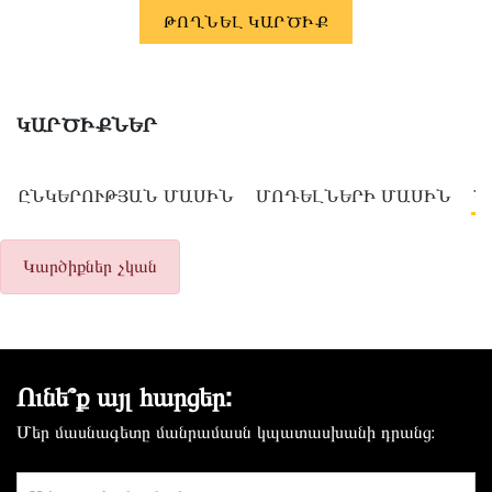
ԹՈՂՆԵԼ ԿԱՐԾԻՔ
ԿԱՐԾԻՔՆԵՐ
ԸՆԿԵՐՈՒԹՅԱՆ ՄԱՍԻՆ
ՄՈԴԵԼՆԵՐԻ ՄԱՍԻՆ
Ծ
Կարծիքներ չկան
Ունե՞ք այլ հարցեր:
Մեր մասնագետը մանրամասն կպատասխանի դրանց։