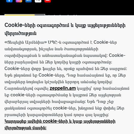
Համաշխարհային առաջատար
սարքավորումներ արտադրողների պաշտոնական
ներկայացուցիչ
Cookie-ների օգտագործում և կայք այցելությունների
վերլուծություն
«Ցեպելին Արմենիա» ՍՊԸ-ն օգտագործում է Cookie-ներ
անվտանգության, ինչպես նաև ծառայությունների
Կայքի ճիշտ աշխատանքի համար Ցեպելին Արմենիա ընկերությունն
օպտիմիզացման և անհատականացման նպատակով: Cookie-
օգտագործում է Cookie-ներ: Այս ֆայլերը պարունակում են տեղեկություններ
ները բարելավում են Ձեր կողմից կայքի օգտագործումը։
կայք՝ Ձեր նախկին այցելությունների մասին: Cookie-ները չեն նույնականացնում
Cookie-ները փոքր ֆայլեր են, որոնք պահվում են Ձեր սարքում:
Ձեր անձը: Ամբողջ տեղեկատվությունը լիովին գաղտնի է: Անհրաժեշտության
դեպքում Դուք կարող եք անջատել Cookie-ները բրաուզերի կարգավորումների
Եթե ​​ընդունում եք Cookie-ները, Դուք համաձայնում եք, որ Ձեր
միջոցով:
տվյալները նույնպես կմշակվեն երրորդ անձանց կողմից:
Խնդրում ենք նկատի ունենալ, որ կայքում ներկայացված ողջ տեղեկատվությունը
Շարունակելով օգտվել
zeppelin.am
կայքից՝ դուք համաձայնում
տեղեկատվական նպատակներով է և ոչ մի դեպքում հանրային առաջարկ չէ, որը
եք cookie-ների օգտագործմանը և կայքում Ձեր այցելության
որոշվում է ՀՀ քաղաքացիական օրենսգրքի դրույթներով: Նշված ապրանքների և
վերաբերյալ տվյալների հավաքագրմանը: Եթե Դուք չեք
(կամ) ծառայությունների առկայության և արժեքի, ակցիաների պայմանների և
ցանկանում օգտագործել cookie-ներ, խնդրում ենք փոխել Ձեր
ժամանակի մասին մանրամասն տեղեկությունների համար խնդրում ենք կապվել
բրաուզերի կարգավորումները կամ դուրս գալ կայքից:
վաճառքի խորհրդատուների հետ Կոնտակտներ բաժնում նշված
հեռախոսահամարներով:
Կարդացեք ավելին cookie-ների և կայք այցելությունների
վերլուծության մասին:
© 2005–2024 «Ցեպելին Արմենիա» ՍՊԸ: Բոլոր իրավունքները պաշտպանված