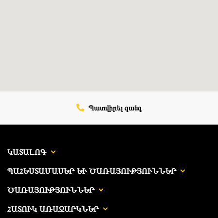
Պատվիրել զանգ
ԿԱՏԱԼՈԳ
ՊԱՀԵՍՏԱՄԱՍԵՐ ԵՒ ԾԱՌԱՅՈՒԹՅՈՒՆՆԵՐ
ԾԱՌԱՅՈՒԹՅՈՒՆՆԵՐ
ՀԱՏՈՒԿ ԱՌԱՋԱՐԿՆԵՐ