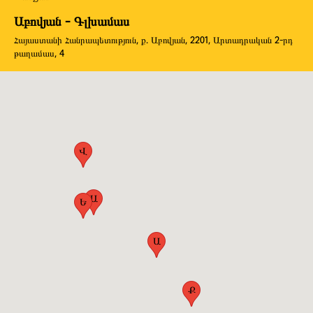
Աբովյան - Գլխամաս
Հայաստանի Հանրապետություն, ք. Աբովյան, 2201, Արտադրական 2-րդ
թաղամաս, 4
Վ
Ա
Ե
Ա
Ք