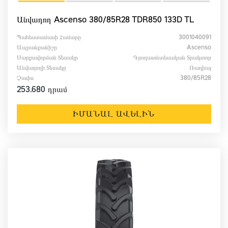
Անվադող Ascenso 380/85R28 TDR850 133D TL
Պահեստամասի Համարը
3001040091
Ապրանքանիշը
Ascenso
Սարքավորման Տեսակը
Գյուղատնտեսական Տրակտոր
Անվադողի Տեսակը
Ռադիալ
Չափս
380/85R28
253.680 դրամ
ԻՄԱՆԱԼ ԱՎԵԼԻՆ