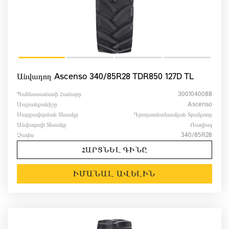
Անվադող Ascenso 340/85R28 TDR850 127D TL
Պահեստամասի Համարը
3001040088
Ապրանքանիշը
Ascenso
Սարքավորման Տեսակը
Գյուղատնտեսական Տրակտոր
Անվադողի Տեսակը
Ռադիալ
Չափս
340/85R28
ՀԱՐՑՆԵԼ ԳԻՆԸ
ԻՄԱՆԱԼ ԱՎԵԼԻՆ