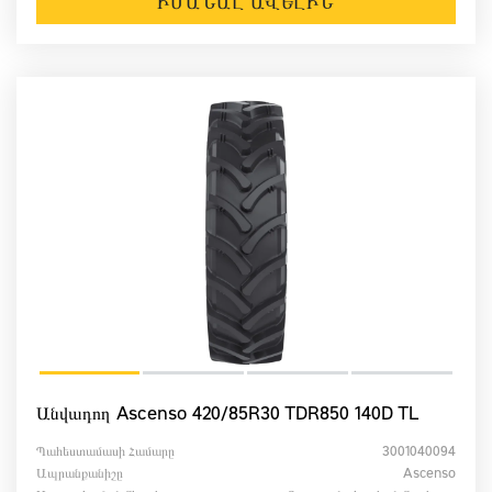
ԻՄԱՆԱԼ ԱՎԵԼԻՆ
Անվադող Ascenso 420/85R30 TDR850 140D TL
Պահեստամասի Համարը
3001040094
Ապրանքանիշը
Ascenso