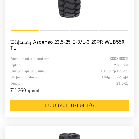
Անվադող Ascenso 23.5-25 E-3/L-3 20PR WLB550
TL
Պահեստամասի Համարը
3003110019
Բրենդ
Ascenso
Սարքավորման Տեսակը
Անվավոր Բեռնիչ
Անվադողի Տեսակը
Անկյունագծային
Չափս
23.5-25
711.360 դրամ
ԻՄԱՆԱԼ ԱՎԵԼԻՆ