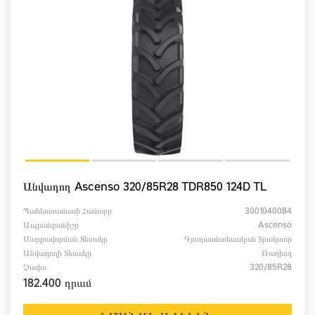
Անվադող Ascenso 320/85R28 TDR850 124D TL
Պահեստամասի Համարը
3001040084
Ապրանքանիշը
Ascenso
Սարքավորման Տեսակը
Գյուղատնտեսական Տրակտոր
Անվադողի Տեսակը
Ռադիալ
Չափս
320/85R28
182.400 դրամ