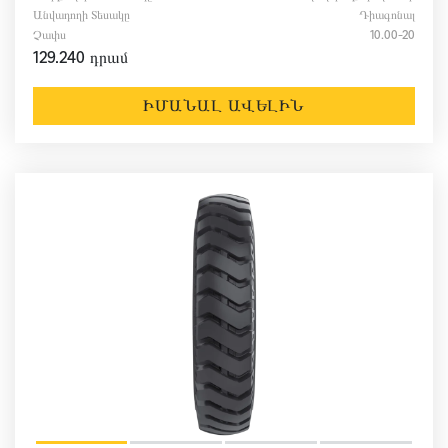
Անվադողի Տեսակը
Դիագոնալ
Չափս
10.00-20
129.240 դրամ
ԻՄԱՆԱԼ ԱՎԵԼԻՆ