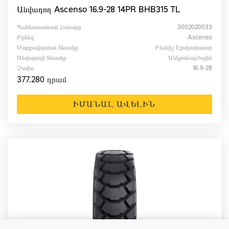
Անվադող Ascenso 16.9-28 14PR BHB315 TL
Պահեստամասի Համարը
3002020033
Բրենդ
Ascenso
Սարքավորման Տեսակը
Բեռնիչ Էքսկավատոր
Անվադողի Տեսակը
Անկյունագծային
Չափս
16.9-28
377.280 դրամ
ԻՄԱՆԱԼ ԱՎԵԼԻՆ