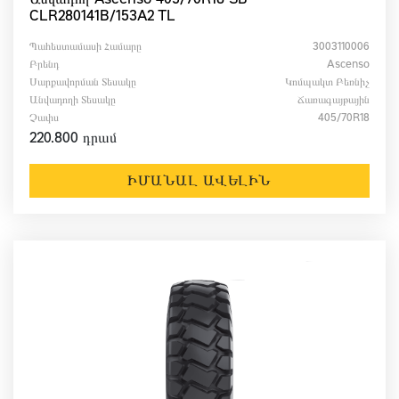
CLR280141B/153A2 TL
Պահեստամասի Համարը
3003110006
Բրենդ
Ascenso
Սարքավորման Տեսակը
Կոմպակտ Բեռնիչ
Անվադողի Տեսակը
Ճառագայթային
Չափս
405/70R18
220.800 դրամ
ԻՄԱՆԱԼ ԱՎԵԼԻՆ