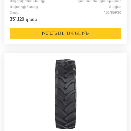
Սարքավորման Տեսակը
Գյուղատնտեսական Տրակտոր
Անվադողի Տեսակը
Ռադիալ
Չափս
420/85R30
351.120 դրամ
ԻՄԱՆԱԼ ԱՎԵԼԻՆ