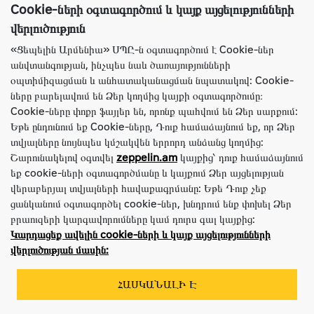
Cookie-ների օգտագործում և կայք այցելությունների
վերլուծություն
«Ցեպելին Արմենիա» ՍՊԸ-ն օգտագործում է Cookie-ներ
անվտանգության, ինչպես նաև ծառայությունների
օպտիմիզացման և անհատականացման նպատակով: Cookie-
Անվադող Ascenso 18.4-26 14PR BHB315 TL
ները բարելավում են Ձեր կողմից կայքի օգտագործումը։
Cookie-ները փոքր ֆայլեր են, որոնք պահվում են Ձեր սարքում:
Պահեստամասի Համարը
3002020034
Եթե ​​ընդունում եք Cookie-ները, Դուք համաձայնում եք, որ Ձեր
Բրենդ
Ascenso
տվյալները նույնպես կմշակվեն երրորդ անձանց կողմից:
Սարքավորման Տեսակը
Բեռնիչ Էքսկավատոր
Շարունակելով օգտվել
zeppelin.am
կայքից՝ դուք համաձայնում
Անվադողի Տեսակը
Անկյունագծային
Չափս
18.4-26
եք cookie-ների օգտագործմանը և կայքում Ձեր այցելության
վերաբերյալ տվյալների հավաքագրմանը: Եթե Դուք չեք
ՀԱՐՑՆԵԼ ԳԻՆԸ
ցանկանում օգտագործել cookie-ներ, խնդրում ենք փոխել Ձեր
բրաուզերի կարգավորումները կամ դուրս գալ կայքից:
ԻՄԱՆԱԼ ԱՎԵԼԻՆ
Կարդացեք ավելին cookie-ների և կայք այցելությունների
վերլուծության մասին:
ՀԱՍԿԱՆԱԼԻ Է