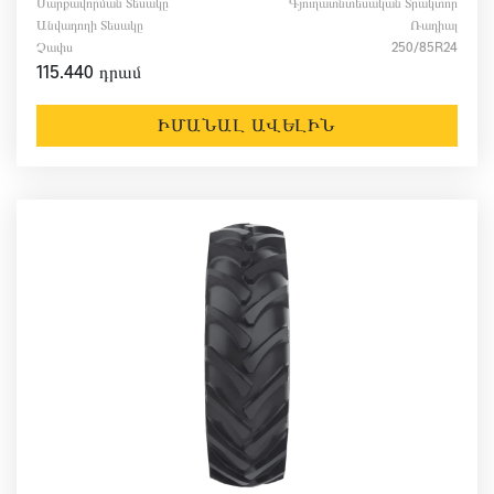
Սարքավորման Տեսակը
Գյուղատնտեսական Տրակտոր
Անվադողի Տեսակը
Ռադիալ
Չափս
250/85R24
115.440 դրամ
ԻՄԱՆԱԼ ԱՎԵԼԻՆ