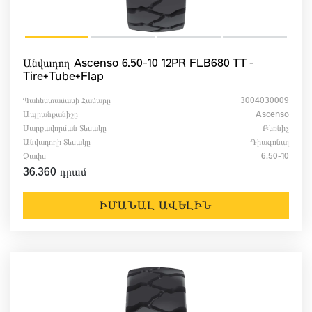
Անվադող Ascenso 6.50-10 12PR FLB680 TT -
Tire+Tube+Flap
Պահեստամասի Համարը
3004030009
Ապրանքանիշը
Ascenso
Սարքավորման Տեսակը
Բեռնիչ
Անվադողի Տեսակը
Դիագոնալ
Չափս
6.50-10
36.360 դրամ
ԻՄԱՆԱԼ ԱՎԵԼԻՆ