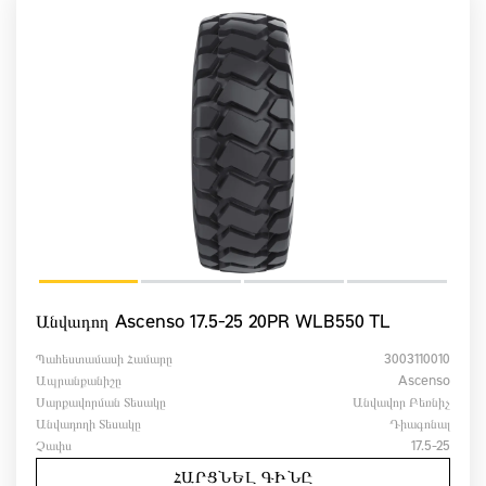
Անվադող Ascenso 17.5-25 20PR WLB550 TL
Պահեստամասի Համարը
3003110010
Ապրանքանիշը
Ascenso
Սարքավորման Տեսակը
Անվավոր Բեռնիչ
Անվադողի Տեսակը
Դիագոնալ
Չափս
17.5-25
ՀԱՐՑՆԵԼ ԳԻՆԸ