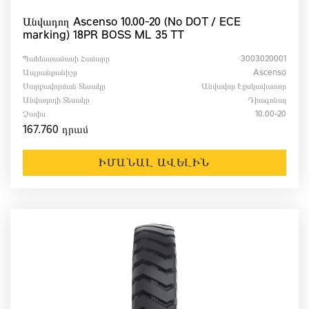
Անվադող Ascenso 10.00-20 (No DOT / ECE
marking) 18PR BOSS ML 35 TT
Պահեստամասի Համարը
3003020001
Ապրանքանիշը
Ascenso
Սարքավորման Տեսակը
Անվավոր Էքսկավատոր
Անվադողի Տեսակը
Դիագոնալ
Չափս
10.00-20
167.760 դրամ
ԻՄԱՆԱԼ ԱՎԵԼԻՆ