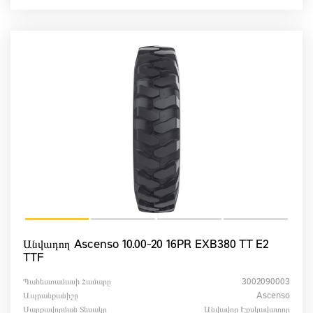
Անվադող Ascenso 10.00-20 16PR EXB380 TT E2
TTF
Պահեստամասի Համարը
3002090003
Ապրանքանիշը
Ascenso
Սարքավորման Տեսակը
Անվավոր Էքսկավատոր