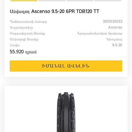
Անվադող Ascenso 9.5-20 6PR TDB120 TT
Պահեստամասի Համարը
3001030052
Ապրանքանիշը
Ascenso
Սարքավորման Տեսակը
Գյուղատնտեսական Տրակտոր
Անվադողի Տեսակը
Դիագոնալ
Չափս
9.5-20
55.920 դրամ
ԻՄԱՆԱԼ ԱՎԵԼԻՆ