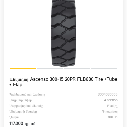
Անվադող Ascenso 300-15 20PR FLB680 Tire +Tube
+ Flap
Պահեստամասի Համարը
3004030006
Ապրանքանիշը
Ascenso
Սարքավորման Տեսակը
Բեռնիչ
Անվադողի Տեսակը
Դիագոնալ
Չափս
300-15
117.000 դրամ