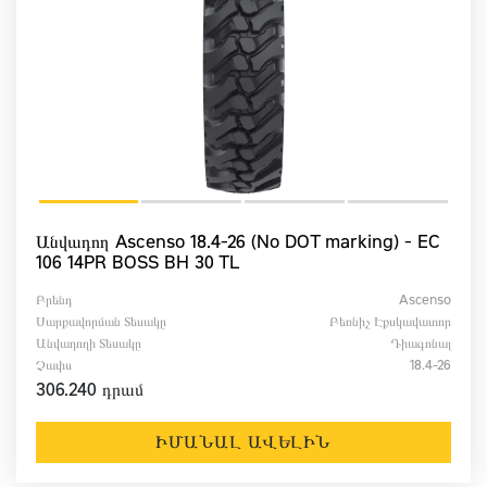
Անվադող Ascenso 18.4-26 (No DOT marking) - EC
106 14PR BOSS BH 30 TL
Բրենդ
Ascenso
Սարքավորման Տեսակը
Բեռնիչ Էքսկավատոր
Անվադողի Տեսակը
Դիագոնալ
Չափս
18.4-26
306.240 դրամ
ԻՄԱՆԱԼ ԱՎԵԼԻՆ