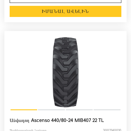
ԻՄԱՆԱԼ ԱՎԵԼԻՆ
Անվադող Ascenso 440/80-24 MIB407 22 TL
Պահեստամասի Համարը
3002140010