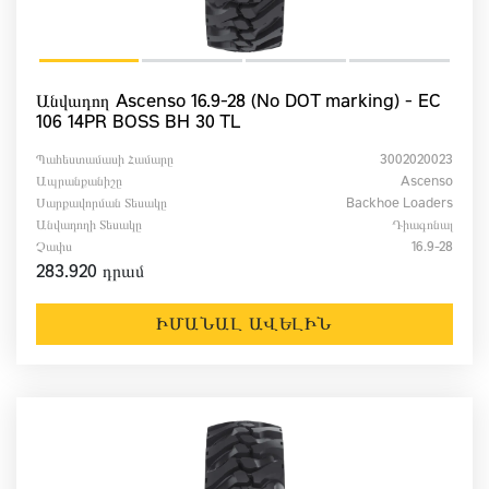
Անվադող Ascenso 16.9-28 (No DOT marking) - EC
106 14PR BOSS BH 30 TL
Պահեստամասի Համարը
3002020023
Ապրանքանիշը
Ascenso
Սարքավորման Տեսակը
Backhoe Loaders
Անվադողի Տեսակը
Դիագոնալ
Չափս
16.9-28
283.920 դրամ
ԻՄԱՆԱԼ ԱՎԵԼԻՆ