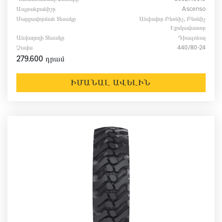
Ապրանքանիշը
Ascenso
Սարքավորման Տեսակը
Անվավոր Բեռնիչ, Բեռնիչ
Էքսկավատոր
Անվադողի Տեսակը
Դիագոնալ
Չափս
440/80-24
279.600 դրամ
ԻՄԱՆԱԼ ԱՎԵԼԻՆ