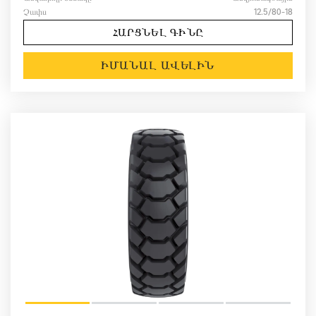
Չափս
12.5/80-18
ՀԱՐՑՆԵԼ ԳԻՆԸ
ԻՄԱՆԱԼ ԱՎԵԼԻՆ