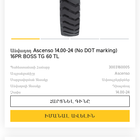
Անվադող Ascenso 14.00-24 (No DOT marking)
16PR BOSS TG 60 TL
Պահեստամասի Համարը
3003160005
Ապրանքանիշը
Ascenso
Սարքավորման Տեսակը
Ավտոգրեյդերներ
Անվադողի Տեսակը
Դիագոնալ
Չափս
14.00-24
ՀԱՐՑՆԵԼ ԳԻՆԸ
ԻՄԱՆԱԼ ԱՎԵԼԻՆ