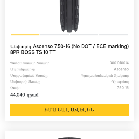
Անվադող Ascenso 7.50-16 (No DOT / ECE marking)
8PR BOSS TS 10 TT
Պահեստամասի Համարը
3001010014
Ապրանքանիշը
Ascenso
Սարքավորման Տեսակը
Գյուղատնտեսական Տրակտոր
Անվադողի Տեսակը
Դիագոնալ
Չափս
7.50-16
44.040 դրամ
ԻՄԱՆԱԼ ԱՎԵԼԻՆ