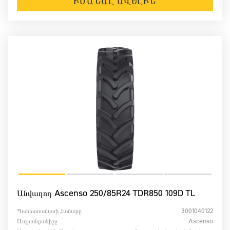
ԻՄԱՆԱԼ ԱՎԵԼԻՆ
Անվադող Ascenso 250/85R24 TDR850 109D TL
Պահեստամասի Համարը
3001040122
Ապրանքանիշը
Ascenso