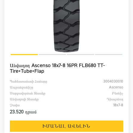
Անվադող Ascenso 18x7-8 16PR FLB680 TT-
Tire+Tube+Flap
Պահեստամասի Համարը
3004030010
Ապրանքանիշը
Ascenso
Սարքավորման Տեսակը
Բեռնիչ
Անվադողի Տեսակը
Դիագոնալ
Չափս
18x7-8
23.520 դրամ
ԻՄԱՆԱԼ ԱՎԵԼԻՆ