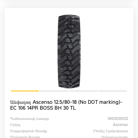
Անվադող Ascenso 12.5/80-18 (No DOT marking)-
EC 106 14PR BOSS BH 30 TL
Պահեստամասի Համարը
3002020022
Բրենդ
Ascenso
Սարքավորման Տեսակը
Բեռնիչ Էքսկավատոր
Անվադողի Տեսակը
Անկյունագծային