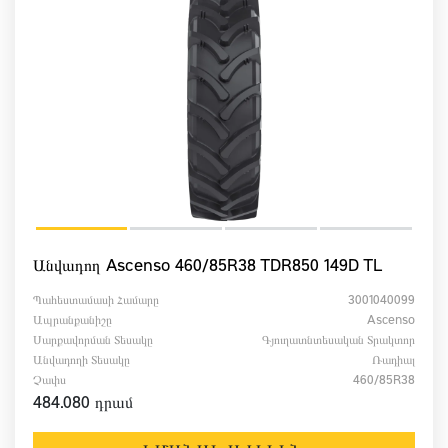
Անվադող Ascenso 460/85R38 TDR850 149D TL
Պահեստամասի Համարը
3001040099
Ապրանքանիշը
Ascenso
Սարքավորման Տեսակը
Գյուղատնտեսական Տրակտոր
Անվադողի Տեսակը
Ռադիալ
Չափս
460/85R38
484.080 դրամ