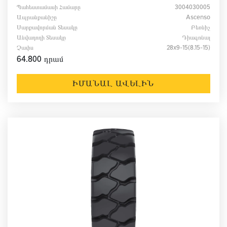
Պահեստամասի Համարը
3004030005
Ապրանքանիշը
Ascenso
Սարքավորման Տեսակը
Բեռնիչ
Անվադողի Տեսակը
Դիագոնալ
Չափս
28x9-15(8.15-15)
64.800 դրամ
ԻՄԱՆԱԼ ԱՎԵԼԻՆ